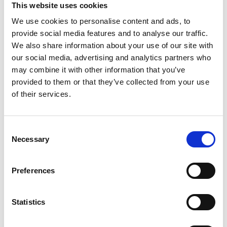
(„schnell-schnell“) ist kein bloßes Temperament,
This website uses cookies
sondern das Ergebnis eines komprimierten
We use cookies to personalise content and ads, to
Wachstums.
provide social media features and to analyse our traffic.
We also share information about your use of our site with
Ein ressourcenarmes Land hat Industrialisierung
our social media, advertising and analytics partners who
in Jahrzehnten erreicht – nicht in Jahrhunderten.
may combine it with other information that you’ve
provided to them or that they’ve collected from your use
Diese Logik unterscheidet sich deutlich von der
of their services.
deutschen Stabilitätsorientierung. Beide Systeme
verfolgen jedoch dasselbe Ziel:
Wettbewerbsfähigkeit unter unterschiedlichen
Consent
Necessary
Selection
historischen Bedingungen.
Zentrale Hubs und ihre Funktionen
Preferences
Gangnam / Teheran-ro
Statistics
Ein permanenter Beweisraum für Start-ups und
Konzerne. Sichtbarkeit ersetzt hier Sicherheit.