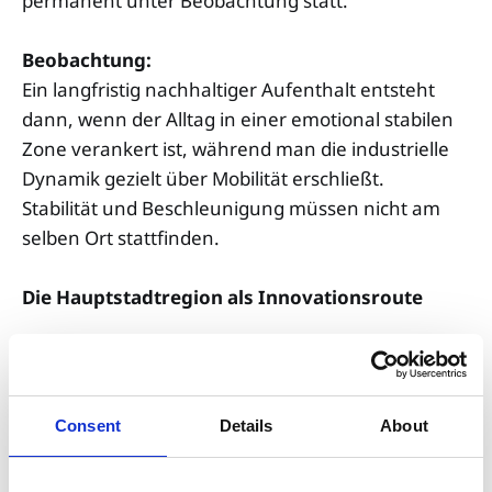
permanent unter Beobachtung statt.
Beobachtung:
Ein langfristig nachhaltiger Aufenthalt entsteht
dann, wenn der Alltag in einer emotional stabilen
Zone verankert ist, während man die industrielle
Dynamik gezielt über Mobilität erschließt.
Stabilität und Beschleunigung müssen nicht am
selben Ort stattfinden.
Die Hauptstadtregion als Innovationsroute
Jenseits der Stadtgrenzen Seouls wird der
eigentliche wirtschaftliche Motor Koreas sichtbar:
die Metropolregion als funktionales Netzwerk.
Consent
Details
About
Die bekannte koreanische
Ppalli-ppalli
-Kultur