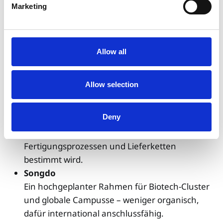
Marketing
Seoul National University (Gwanak)
Ein Elite-Forschungssystem, räumlich isoliert
von urbaner Ablenkung – Konzentration als
Infrastruktur.
Allow all
Pangyo
Das Zentrum der Plattform-Industrie. Hoodies
Allow selection
fungieren hier als kulturelle Tarnung einer
gnadenlosen Iterationslogik
.
Deny
Suwon
Eine Stadt, deren Rhythmus vollständig von
Fertigungsprozessen und Lieferketten
bestimmt wird.
Songdo
Ein hochgeplanter Rahmen für Biotech-Cluster
und globale Campusse – weniger organisch,
dafür international anschlussfähig.